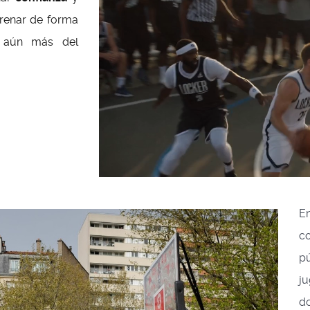
trenar de forma
aún más del
E
c
p
j
do