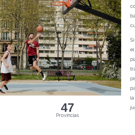
c
b
cu
Si
e
p
tr
pi
pa
l
50
ju
Provincias