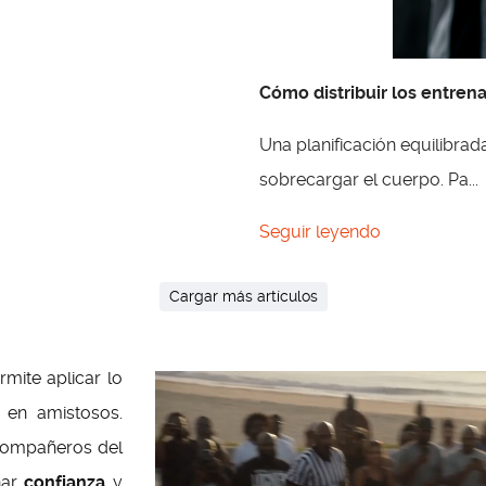
página se ofrece únicamente con fines informativos. No se garantiza la
exactitud, integridad o actualización de los contenidos, y no se asume ninguna
responsabilidad por el uso que terceros puedan hacer de la información
Cómo distribuir los entre
publicada.
En ningún caso se podrán realizar reclamaciones, exigencias o
Una planificación equilibra
acciones legales basadas en el contenido de esta web.
El usuario acepta que
sobrecargar el cuerpo. Pa...
el uso de la información es bajo su propia responsabilidad.
Seguir leyendo
Cargar más artículos
mite aplicar lo
 en amistosos.
 compañeros del
nar
confianza
y