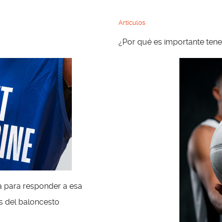
Articulos
¿Por qué es importante tene
Disclaimer
El contenido de esta página web ha sido elaborado a partir de información
recogida de fuentes públicas, libres y de acceso general.
No se reivindica
ningún derecho de propiedad intelectual sobre los textos, imágenes o vídeos
va para responder a esa
mostrados en este sitio web, salvo que se indique expresamente lo contrario.
s del baloncesto
Todo el material pertenece a sus respectivos autores y titulares originales.
Esta