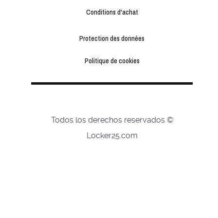
Conditions d'achat
Conditions
Protection des données
d'achat
Protection
Politique de cookies
des
Politique
données
de
cookies
Todos los derechos reservados ©
Locker25.com