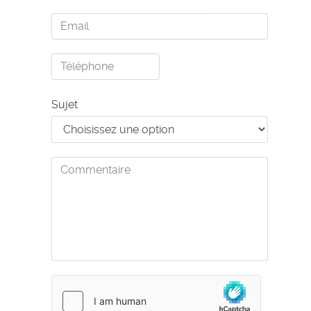
de
Email
famille
*
Téléphone
*
Sujet
Commentaire
*